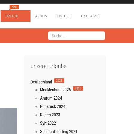
neu
URLAUB
ARCHIV
HISTORIE
DISCLAIMER
Suchen
Type 2 or more characters for results.
unsere Urlaube
2026
Deutschland
2026
Mecklenburg 2026
Amrum 2024
Hunsrück 2024
Rügen 2023
Sylt 2022
Schluchtensteig 2021