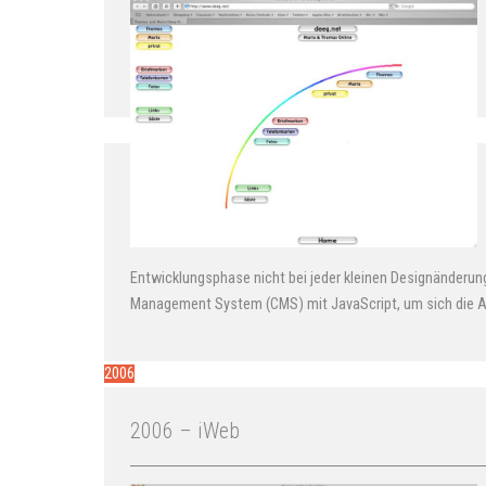
Ent­wicklungs­phase nicht bei jeder kleinen Design­ände­r
Management System (CMS) mit JavaScript, um sich die Arb
2006
2006 – iWeb