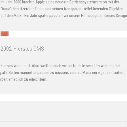
Im Jahr 2000 brachte Apple seine neueste Be­triebs­system­version mit der
"Aqua"-Be­nutzer­ober­fläche und seinen transparent-reflektierenden Objekten
auf den Markt. Ein Jahr später passten wir unsere Homepage an dieses Design
2002
2002 – erstes CMS
Frames waren out. Also wollten auch wir up-to-date sein. Um während der
ung alle Seiten manuell anpassen zu müssen, schrieb Maria ein eigenes Content
eit erheblich zu erleichtern.