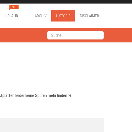
neu
URLAUB
ARCHIV
HISTORIE
DISCLAIMER
Suchen
Type 2 or more characters for results.
latten leider keine Spuren mehr finden :-(