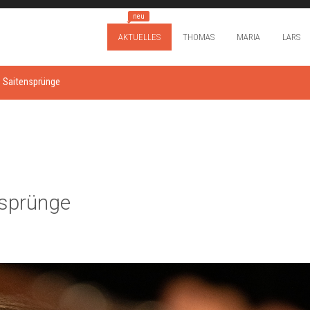
neu
AKTUELLES
THOMAS
MARIA
LARS
 Sai­ten­sprün­ge
­sprün­ge