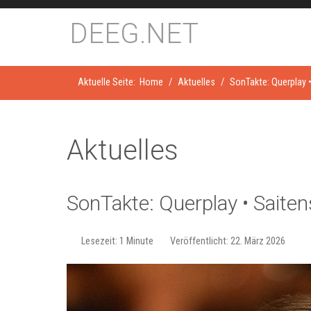
DEEG.NET
Aktuelle Seite:
Home
Aktuelles
SonTakte: Quer­play •
Aktuelles
SonTakte: Quer­play • Sai­ten
Lesezeit: 1 Minute
Veröffentlicht: 22. März 2026