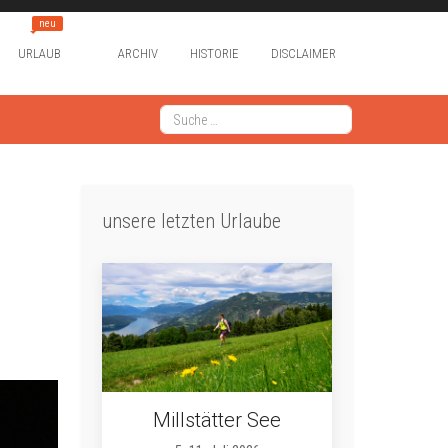
neu
URLAUB
ARCHIV
HISTORIE
DISCLAIMER
Suchen
Type 2 or more characters for results.
unsere letzten Urlaube
Millstätter See